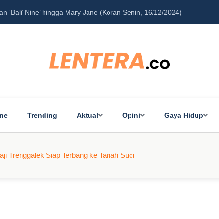
‘Bali’ Nine’ hingga Mary Jane (Koran Senin, 16/12/2024)
Pe
ine
Trending
Aktual
Opini
Gaya Hidup
ji Trenggalek Siap Terbang ke Tanah Suci