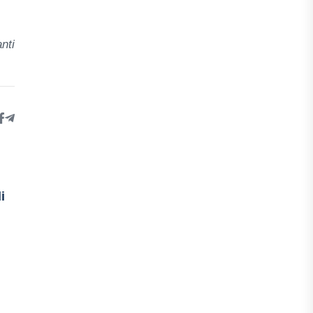
nti
i