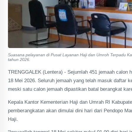
Suasana pelayanan di Pusat Layanan Haji dan Umroh Terpadu Ka
tahun 2026.
TRENGGALEK (Lentera) - Sejumlah 451 jemaah calon haj
18 Mei 2026. Seluruh jemaah yang telah masuk daftar k
meski satu calon jemaah dipastikan batal berangkat kar
Kepala Kantor Kementerian Haji dan Umrah RI Kabupat
pemberangkatan akan dimulai dini hari dari Pendopo M
Haji.