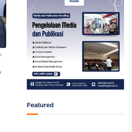
i
a
Featured