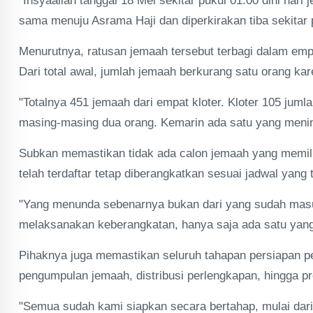
"Insyaallah tanggal 18 Mei sekitar pukul 01.00 dini h
sama menuju Asrama Haji dan diperkirakan tiba sekitar 
Menurutnya, ratusan jemaah tersebut terbagi dalam empa
Dari total awal, jumlah jemaah berkurang satu orang k
"Totalnya 451 jemaah dari empat kloter. Kloter 105 juml
masing-masing dua orang. Kemarin ada satu yang meningg
Subkan memastikan tidak ada calon jemaah yang memili
telah terdaftar tetap diberangkatkan sesuai jadwal yang 
"Yang menunda sebenarnya bukan dari yang sudah masu
melaksanakan keberangkatan, hanya saja ada satu yang 
Pihaknya juga memastikan seluruh tahapan persiapan pe
pengumpulan jemaah, distribusi perlengkapan, hingga p
"Semua sudah kami siapkan secara bertahap, mulai dar