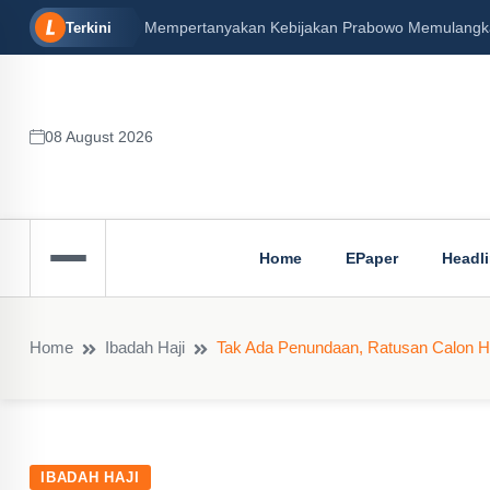
Mempertanyakan Kebijakan Prabowo Memulangkan 
Terkini
08 August 2026
Home
EPaper
Headl
Home
Ibadah Haji
Tak Ada Penundaan, Ratusan Calon Ha
IBADAH HAJI