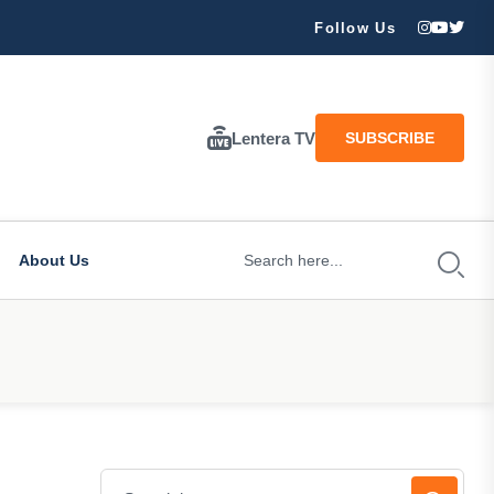
ran Besar Tuhan…
Follow Us
Lentera TV
SUBSCRIBE
About Us