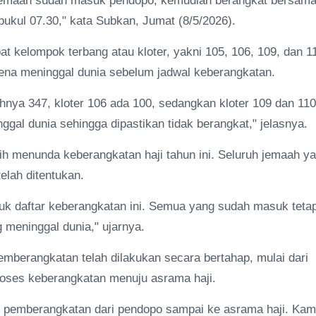
ari jemaah sudah masuk pendopo, kemudian berangkat bersama
pukul 07.30," kata Subkan, Jumat (8/5/2026).
t kelompok terbang atau kloter, yakni 105, 106, 109, dan 1
arena meninggal dunia sebelum jadwal keberangkatan.
ahnya 347, kloter 106 ada 100, sedangkan kloter 109 dan 110
al dunia sehingga dipastikan tidak berangkat," jelasnya.
h menunda keberangkatan haji tahun ini. Seluruh jemaah y
telah ditentukan.
k daftar keberangkatan ini. Semua yang sudah masuk teta
meninggal dunia," ujarnya.
mberangkatan telah dilakukan secara bertahap, mulai dari
roses keberangkatan menuju asrama haji.
i pemberangkatan dari pendopo sampai ke asrama haji. Kam