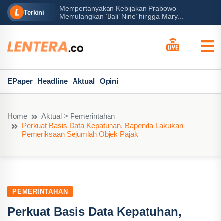
Mempertanyakan Kebijakan Prabowo
erah?
P
Terkini
Memulangkan ‘Bali’ Nine’ hingga Mary...
EPaper
Headline
Aktual
Opini
Home
Aktual > Pemerintahan
Perkuat Basis Data Kepatuhan, Bapenda Lakukan
Pemeriksaan Sejumlah Objek Pajak
PEMERINTAHAN
Perkuat Basis Data Kepatuhan,