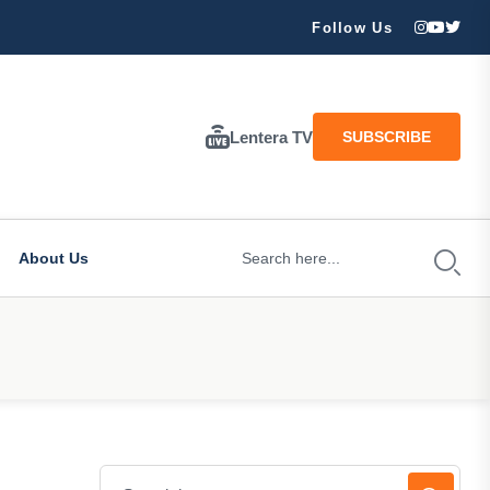
ran Besar Tuhan…
Follow Us
Lentera TV
SUBSCRIBE
About Us