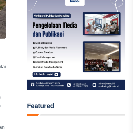
lai
h
Featured
n
an