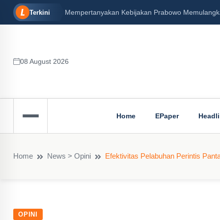
Mempertanyakan Kebijakan Prabowo Memulangkan 
Terkini
08 August 2026
Home
EPaper
Headl
Home
News > Opini
Efektivitas Pelabuhan Perintis Pant
OPINI