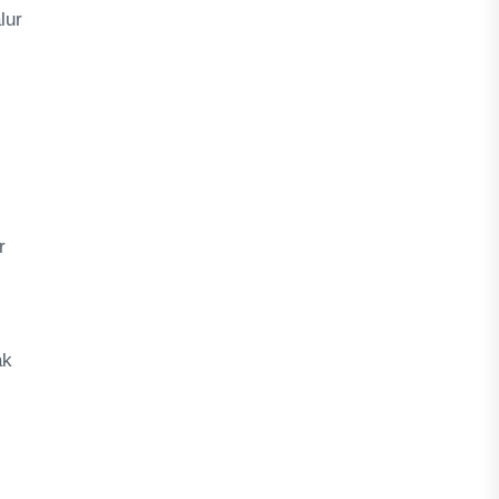
lur
r
ak