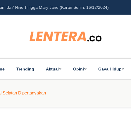
‘Bali’ Nine’ hingga Mary Jane (Koran Senin, 16/12/2024)
Pe
ine
Trending
Aktual
Opini
Gaya Hidup
ai Selatan Dipertanyakan