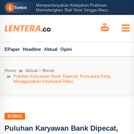
Mempertanyakan Kebijakan Prabowo
erah?
P
Terkini
Memulangkan ‘Bali’ Nine’ hingga Mary...
EPaper
Headline
Aktual
Opini
Home
Aktual > Bisnis
Puluhan Karyawan Bank Dipecat, Pura-pura Kerja
Menggunakan Keyboard Palsu
BISNIS
Puluhan Karyawan Bank Dipecat,