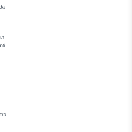
nda
an
nti
tra