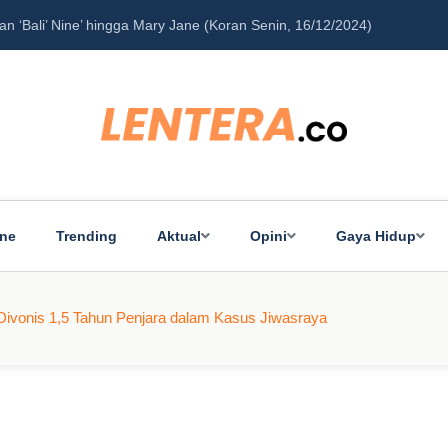
‘Bali’ Nine’ hingga Mary Jane (Koran Senin, 16/12/2024)
Pe
ine
Trending
Aktual
Opini
Gaya Hidup
ivonis 1,5 Tahun Penjara dalam Kasus Jiwasraya