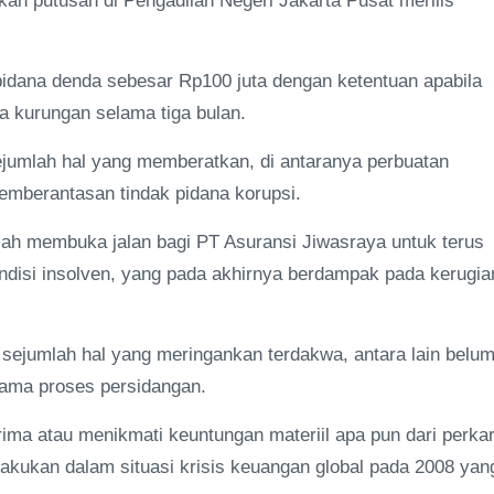
an putusan di Pengadilan Negeri Jakarta Pusat merilis
 pidana denda sebesar Rp100 juta dengan ketentuan apabila
na kurungan selama tiga bulan.
ejumlah hal yang memberatkan, di antaranya perbuatan
mberantasan tindak pidana korupsi.
 telah membuka jalan bagi PT Asuransi Jiwasraya untuk terus
disi insolven, yang pada akhirnya berdampak pada kerugia
sejumlah hal yang meringankan terdakwa, antara lain belu
lama proses persidangan.
ima atau menikmati keuntungan materiil apa pun dari perka
ilakukan dalam situasi krisis keuangan global pada 2008 yan