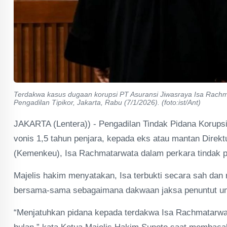
Terdakwa kasus dugaan korupsi PT Asuransi Jiwasraya Isa Rachmat
Pengadilan Tipikor, Jakarta, Rabu (7/1/2026). (foto:ist/Ant)
JAKARTA (Lentera)) - Pengadilan Tindak Pidana Korupsi
vonis 1,5 tahun penjara, kepada eks atau mantan Direk
(Kemenkeu), Isa Rachmatarwata dalam perkara tindak p
Majelis hakim menyatakan, Isa terbukti secara sah dan
bersama-sama sebagaimana dakwaan jaksa penuntut 
“Menjatuhkan pidana kepada terdakwa Isa Rachmatarwat