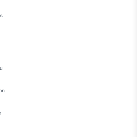
ma
u
an
n