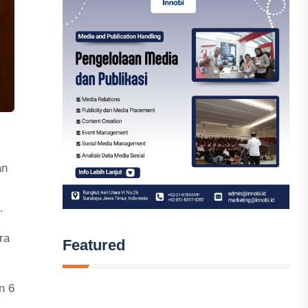
an
.
ra
Featured
n 6