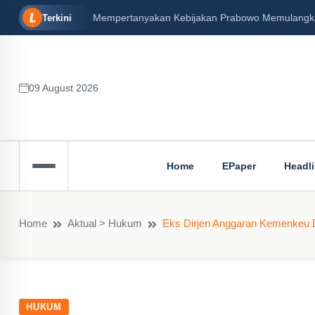
Mempertanyakan Kebijakan Prabowo Memulangkan 
Terkini
09 August 2026
Home
EPaper
Headl
Home
Aktual > Hukum
Eks Dirjen Anggaran Kemenkeu D
HUKUM