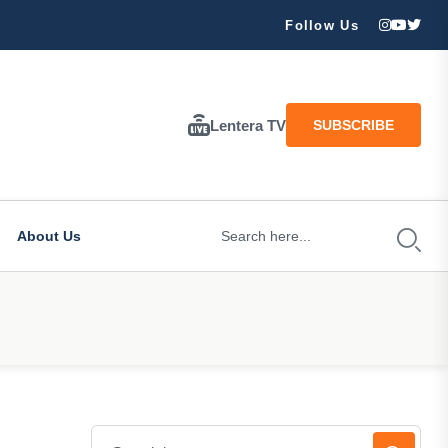
ran Besar Tuhan…
Follow Us
Lentera TV
SUBSCRIBE
About Us