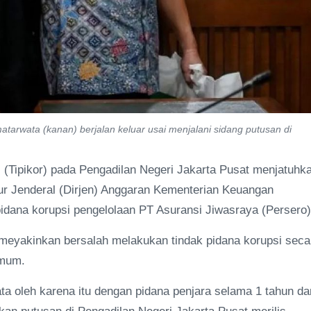
arwata (kanan) berjalan keluar usai menjalani sidang putusan di
 (Tipikor) pada Pengadilan Negeri Jakarta Pusat menjatuhk
tur Jenderal (Dirjen) Anggaran Kementerian Keuangan
idana korupsi pengelolaan PT Asuransi Jiwasraya (Persero)
 meyakinkan bersalah melakukan tindak pidana korupsi seca
umum.
a oleh karena itu dengan pidana penjara selama 1 tahun da