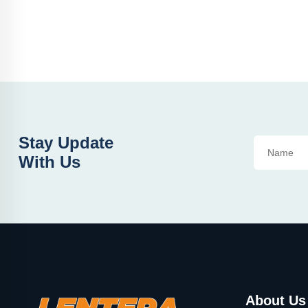
Stay Update
With Us
About Us