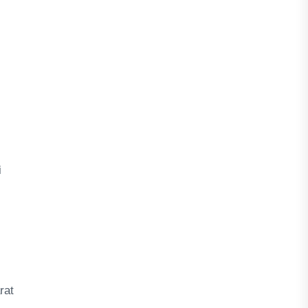
i
rat