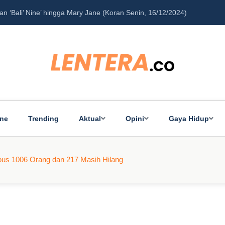
‘Bali’ Nine’ hingga Mary Jane (Koran Senin, 16/12/2024)
Pe
ine
Trending
Aktual
Opini
Gaya Hidup
us 1006 Orang dan 217 Masih Hilang