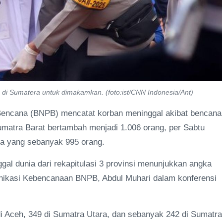
di Sumatera untuk dimakamkan. (foto:ist/CNN Indonesia/Ant)
Bencana (BNPB) mencatat korban meninggal akibat bencana
umatra Barat bertambah menjadi 1.006 orang, per Sabtu
nya yang sebanyak 995 orang.
gal dunia dari rekapitulasi 3 provinsi menunjukkan angka
munikasi Kebencanaan BNPB, Abdul Muhari dalam konferensi
di Aceh, 349 di Sumatra Utara, dan sebanyak 242 di Sumatra