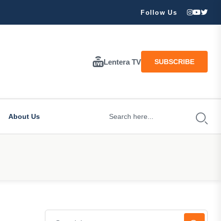
ran Besar Tuhan…
Follow Us
Lentera TV
SUBSCRIBE
About Us