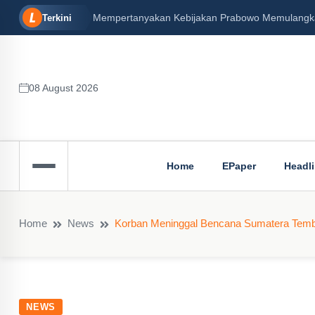
Mempertanyakan Kebijakan Prabowo Memulangkan 
Terkini
08 August 2026
Home
EPaper
Headl
Home
News
Korban Meninggal Bencana Sumatera Temb
NEWS