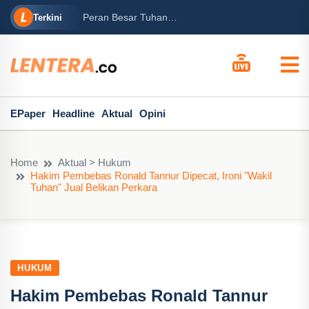
rabowo
Ba
Peran Besar Tuhan…
Terkini
ga Mary...
Po
EPaper
Headline
Aktual
Opini
Home
Aktual > Hukum
Hakim Pembebas Ronald Tannur Dipecat, Ironi "Wakil
Tuhan" Jual Belikan Perkara
HUKUM
Hakim Pembebas Ronald Tannur