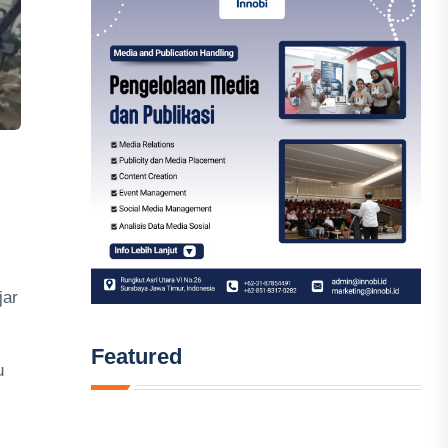
jar
Featured
u