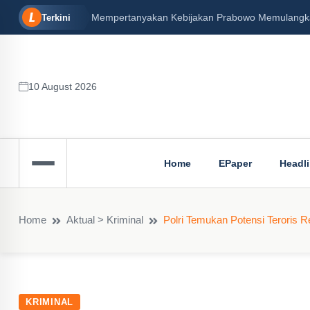
ngga Mary Jane (Koran Senin, 16/12/2024)
Peran Besar Tuh
Terkini
10 August 2026
Home
EPaper
Headl
Home
Aktual > Kriminal
Polri Temukan Potensi Teroris 
KRIMINAL