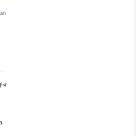
ari
h