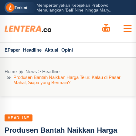
Mempertanyakan Kebijakan Prabowo
erah?
P
Terkini
Memulangkan ‘Bali’ Nine’ hingga Mary...
EPaper
Headline
Aktual
Opini
Home
News > Headline
Produsen Bantah Naikkan Harga Telur: Kalau di Pasar
Mahal, Siapa yang Bermain?
HEADLINE
Produsen Bantah Naikkan Harga