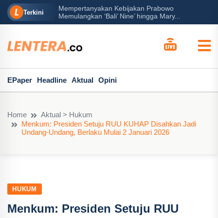
Mempertanyakan Kebijakan Prabowo
erah?
P
Terkini
Memulangkan ‘Bali’ Nine’ hingga Mary...
EPaper
Headline
Aktual
Opini
Home
Aktual > Hukum
Menkum: Presiden Setuju RUU KUHAP Disahkan Jadi
Undang-Undang, Berlaku Mulai 2 Januari 2026
HUKUM
Menkum: Presiden Setuju RUU