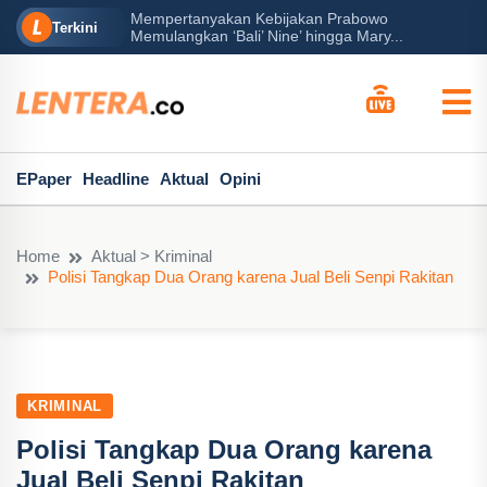
Mempertanyakan Kebijakan Prabowo
erah?
P
Terkini
Memulangkan ‘Bali’ Nine’ hingga Mary...
EPaper
Headline
Aktual
Opini
Home
Aktual > Kriminal
Polisi Tangkap Dua Orang karena Jual Beli Senpi Rakitan
KRIMINAL
Polisi Tangkap Dua Orang karena
Jual Beli Senpi Rakitan