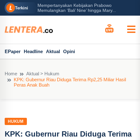
Mempertanyakan Kebijakan Prabowo
erah?
P
Terkini
Memulangkan ‘Bali’ Nine’ hingga Mary...
EPaper
Headline
Aktual
Opini
Home
Aktual > Hukum
KPK: Gubernur Riau Diduga Terima Rp2,25 Miliar Hasil
Peras Anak Buah
HUKUM
KPK: Gubernur Riau Diduga Terima