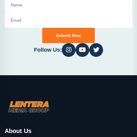
Submit Now
Follow Us:
About Us