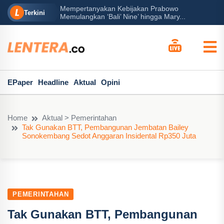
Mempertanyakan Kebijakan Prabowo
erah?
P
Terkini
Memulangkan ‘Bali’ Nine’ hingga Mary...
EPaper
Headline
Aktual
Opini
Home
Aktual > Pemerintahan
Tak Gunakan BTT, Pembangunan Jembatan Bailey
Sonokembang Sedot Anggaran Insidental Rp350 Juta
PEMERINTAHAN
Tak Gunakan BTT, Pembangunan