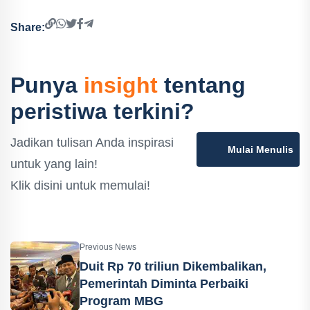
Share:
Punya
insight
tentang
peristiwa terkini?
Jadikan tulisan Anda inspirasi
Mulai Menulis
untuk yang lain!
Klik disini untuk memulai!
Previous News
Duit ‎Rp 70 triliun Dikembalikan,
Pemerintah Diminta Perbaiki
Program MBG