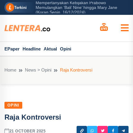
n Kebijakan Prabowo
li’ Nine’ hingga Mary Jane
Peran Besar Tuhan…
Terkini
6/12/2024)
EPaper
Headline
Aktual
Opini
Home
News > Opini
Raja Kontroversi
OPINI
Raja Kontroversi
21 OCTOBER 2025