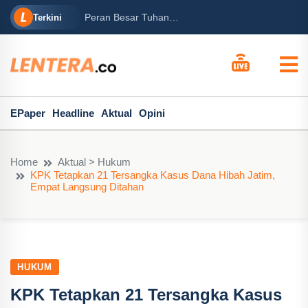
rabowo
Ba
Peran Besar Tuhan…
Terkini
ga Mary...
Po
EPaper
Headline
Aktual
Opini
Home
Aktual > Hukum
KPK Tetapkan 21 Tersangka Kasus Dana Hibah Jatim,
Empat Langsung Ditahan
HUKUM
KPK Tetapkan 21 Tersangka Kasus