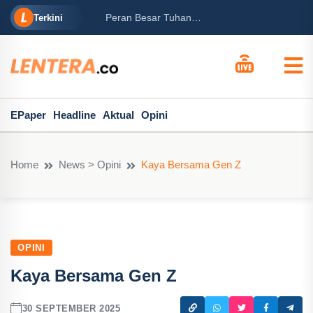
rabowo
Ba
Peran Besar Tuhan…
Terkini
ga Mary...
Po
EPaper
Headline
Aktual
Opini
Home
News > Opini
Kaya Bersama Gen Z
OPINI
Kaya Bersama Gen Z
30 SEPTEMBER 2025