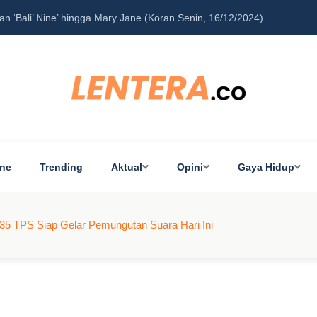
‘Bali’ Nine’ hingga Mary Jane (Koran Senin, 16/12/2024)
Pe
ine
Trending
Aktual
Opini
Gaya Hidup
835 TPS Siap Gelar Pemungutan Suara Hari Ini