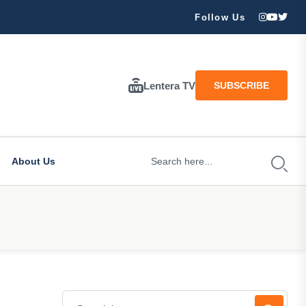
ran Besar Tuhan…
Follow Us
Lentera TV
SUBSCRIBE
About Us