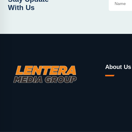
With Us
About Us