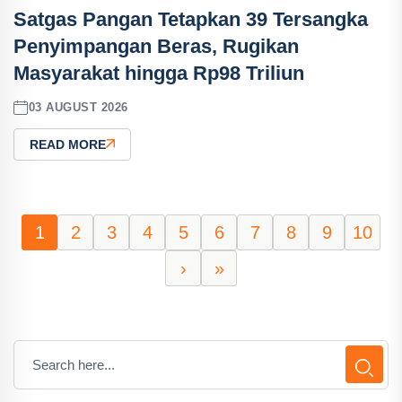
Satgas Pangan Tetapkan 39 Tersangka
Penyimpangan Beras, Rugikan
Masyarakat hingga Rp98 Triliun
03 AUGUST 2026
READ MORE
1
2
3
4
5
6
7
8
9
10
›
»