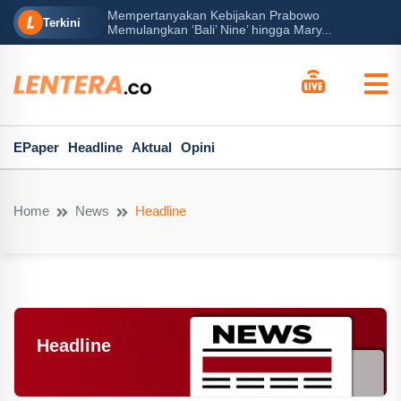
Mempertanyakan Kebijakan Prabowo
erah?
P
Terkini
Memulangkan ‘Bali’ Nine’ hingga Mary...
EPaper
Headline
Aktual
Opini
Home
News
Headline
Headline