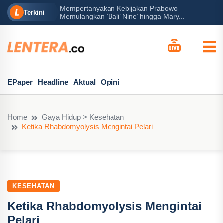
Mempertanyakan Kebijakan Prabowo
erah?
P
Terkini
Memulangkan ‘Bali’ Nine’ hingga Mary...
EPaper
Headline
Aktual
Opini
Home
Gaya Hidup > Kesehatan
Ketika Rhabdomyolysis Mengintai Pelari
KESEHATAN
Ketika Rhabdomyolysis Mengintai
Pelari