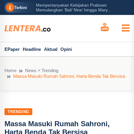
Mempertanyakan Kebijakan Prabowo
erah?
P
Terkini
Memulangkan ‘Bali’ Nine’ hingga Mary...
EPaper
Headline
Aktual
Opini
Home
News > Trending
Massa Masuki Rumah Sahroni, Harta Benda Tak Bersisa
TRENDING
Massa Masuki Rumah Sahroni,
Harta Benda Tak Bersisa