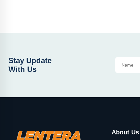
Stay Update
With Us
About Us