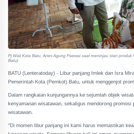
Pj Wali Kota Batu, Aries Agung Paewai saat meninjau stan produk 
Batu)
BATU (Lenteratoday) - Libur panjang Imlek dan Isra Mir
Pemerintah Kota (Pemkot) Batu, untuk menggenjot prom
Dalam rangkaian kunjungannya ke sejumlah objek wisat
kenyamanan wisatawan, sekaligus mendorong promosi pr
wisatawan.
"Di momen libur panjang ini kami harus memastikan k