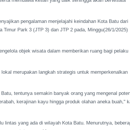
 serta membawa kesan yang baik sehingga akan berwisata
yajikan pengalaman menjelajahi keindahan Kota Batu dari
awa Timur Park 3 (JTP 3) dan JTP 2 pada, Minggu(26/1/2025)
engelola objek wisata dalam memberikan ruang bagi pelaku
M lokal merupakan langkah strategis untuk memperkenalkan
Batu, tentunya semakin banyak orang yang mengenal poten
erabah, kerajinan kayu hingga produk olahan aneka buah," k
lu lintas yang ada di wilayah Kota Batu. Menurutnya, beber