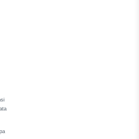
si
ata
apa