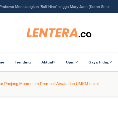
‘Bali’ Nine’ hingga Mary Jane (Koran Senin, 16/12/2024)
Pe
ine
Trending
Aktual
Opini
Gaya Hidup
 Libur Panjang Momentum Promosi Wisata dan UMKM Lokal