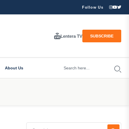
ran Besar Tuhan…
Follow Us
Lentera TV
SUBSCRIBE
About Us