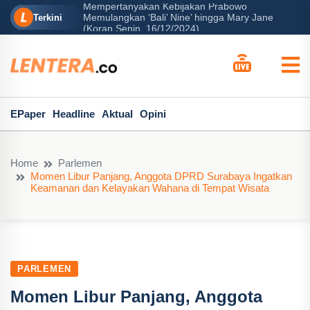
Mempertanyakan Kebijakan Prabowo
erah?
Memulangkan ‘Bali’ Nine’ hingga Mary Jane
P
Terkini
(Koran Senin, 16/12/2024)
EPaper
Headline
Aktual
Opini
Home
Parlemen
Momen Libur Panjang, Anggota DPRD Surabaya Ingatkan
Keamanan dan Kelayakan Wahana di Tempat Wisata
PARLEMEN
Momen Libur Panjang, Anggota