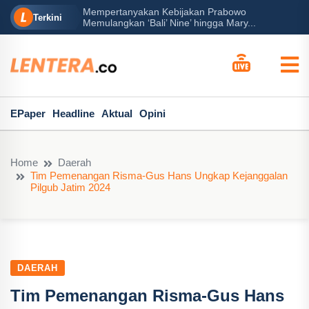
Mempertanyakan Kebijakan Prabowo
erah?
P
Terkini
Memulangkan ‘Bali’ Nine’ hingga Mary...
EPaper
Headline
Aktual
Opini
Home
Daerah
Tim Pemenangan Risma-Gus Hans Ungkap Kejanggalan
Pilgub Jatim 2024
DAERAH
Tim Pemenangan Risma-Gus Hans