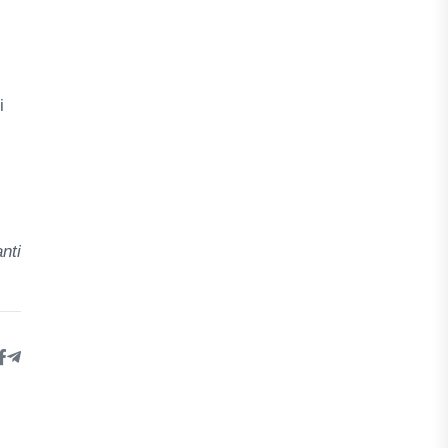
i
nti