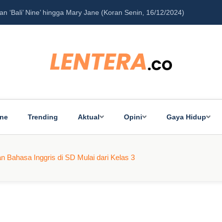
‘Bali’ Nine’ hingga Mary Jane (Koran Senin, 16/12/2024)
Pe
ine
Trending
Aktual
Opini
Gaya Hidup
n Bahasa Inggris di SD Mulai dari Kelas 3