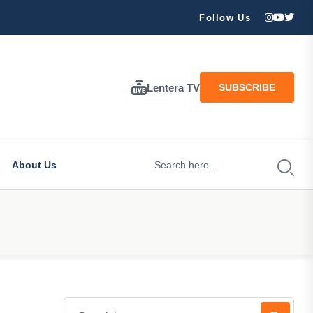
ran Besar Tuhan…
Follow Us
Lentera TV
SUBSCRIBE
About Us