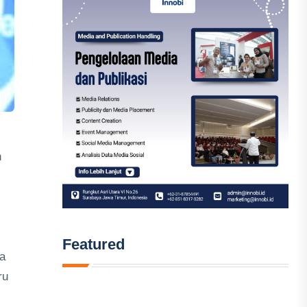
h
Featured
a
ru