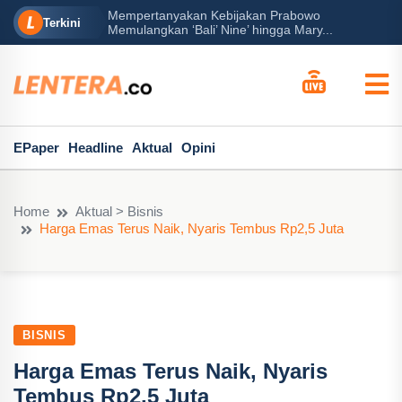
Mempertanyakan Kebijakan Prabowo
erah?
P
Terkini
Memulangkan ‘Bali’ Nine’ hingga Mary...
EPaper
Headline
Aktual
Opini
Home
Aktual > Bisnis
Harga Emas Terus Naik, Nyaris Tembus Rp2,5 Juta
BISNIS
Harga Emas Terus Naik, Nyaris
Tembus Rp2,5 Juta