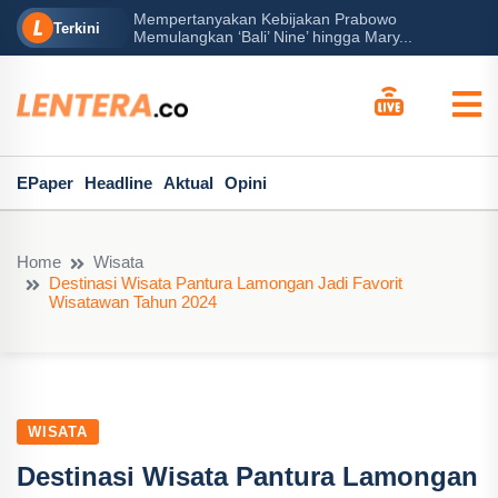
Mempertanyakan Kebijakan Prabowo
ah?
Per
Terkini
Memulangkan ‘Bali’ Nine’ hingga Mary...
EPaper
Headline
Aktual
Opini
Home
Wisata
Destinasi Wisata Pantura Lamongan Jadi Favorit
Wisatawan Tahun 2024
WISATA
Destinasi Wisata Pantura Lamongan