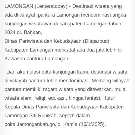
LAMONGAN (Lenteratoday) - Destinasi wisata yang
ada di wilayah pantura Lamongan mendominasi angka
kunjungan wisatawan di kabupaten Lamongan tahun
2024 di. Bahkan,
Dinas Pariwisata dan Kebudayaan (Disparbud)
Kabupaten Lamongan mencatat ada dua juta lebih di
Kawasan pantura Lamongan.
"Dari akumulasi data kunjungan kami, destinasi wisata
di wilayah pantura lebih mendominasi. Memang wilayah
pantura memiliki ragam wisata yang ditawarkan, mulai
wisata alam, religi, edukasi, hingga fantasi," tutur
Kepala Dinas Pariwisata dan Kebudayaan Kabupaten
Lamongan Siti Rubikah, seperti dalam
poltal.lamongankab.go.id, Kamis (16/1/2025).