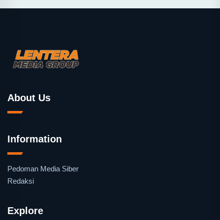
About Us
Information
Pedoman Media Siber
Redaksi
Explore