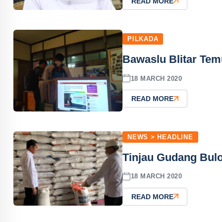
READ MORE
PILKADA
Bawaslu Blitar Te
18 MARCH 2020
READ MORE
NEWS > HEADLINE
Tinjau Gudang Bulo
18 MARCH 2020
READ MORE