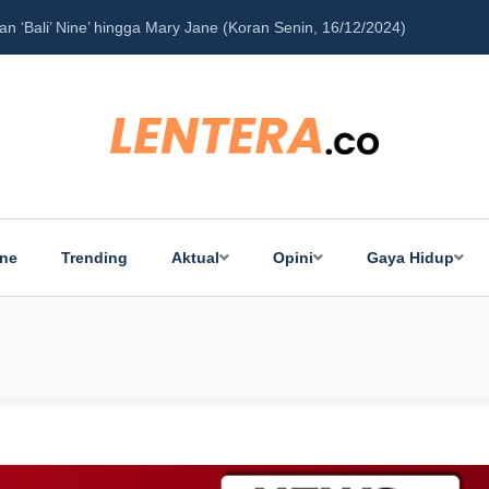
‘Bali’ Nine’ hingga Mary Jane (Koran Senin, 16/12/2024)
Pe
ine
Trending
Aktual
Opini
Gaya Hidup