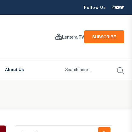
ran Besar Tuhan…
Follow Us
Lentera TV
SUBSCRIBE
About Us