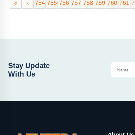
«
‹
754
755
756
757
758
759
760
761
7
Stay Update
With Us
About Us