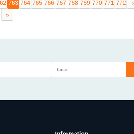
62
763
764
765
766
767
768
769
770
771
772
›
»
Information