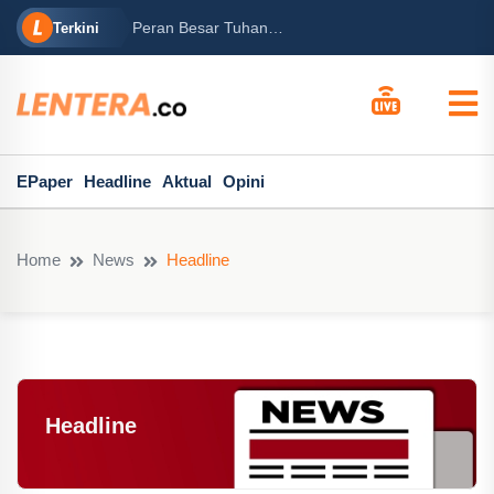
rabowo
Ba
Peran Besar Tuhan…
Terkini
ga Mary...
Po
EPaper
Headline
Aktual
Opini
Home
News
Headline
Headline