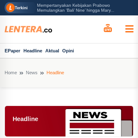
rabowo
Ba
Peran Besar Tuhan…
Terkini
ga Mary...
Po
EPaper
Headline
Aktual
Opini
Home
News
Headline
Headline