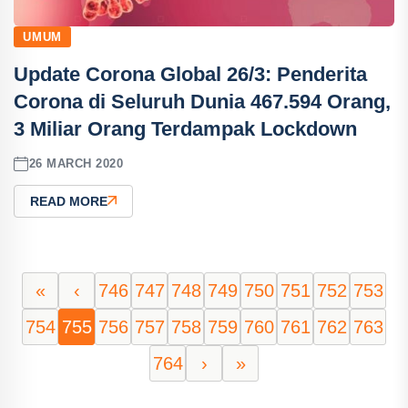
UMUM
Update Corona Global 26/3: Penderita
Corona di Seluruh Dunia 467.594 Orang,
3 Miliar Orang Terdampak Lockdown
26 MARCH 2020
READ MORE
«
‹
746
747
748
749
750
751
752
753
754
755
756
757
758
759
760
761
762
763
764
›
»