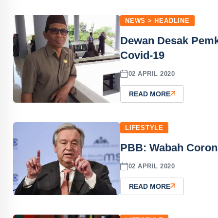
NEWS > HEADLINE
Dewan Desak Pemk
Covid-19
02 APRIL 2020
READ MORE
LIFESTYLE
PBB: Wabah Corona,
02 APRIL 2020
READ MORE