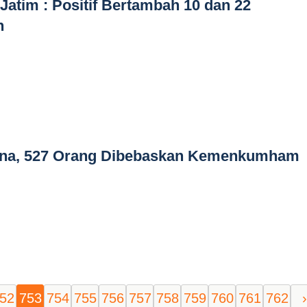
Jatim : Positif Bertambah 10 dan 22
h
ona, 527 Orang Dibebaskan Kemenkumham
52
753
754
755
756
757
758
759
760
761
762
›