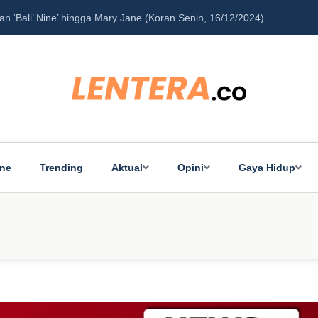
‘Bali’ Nine’ hingga Mary Jane (Koran Senin, 16/12/2024)
Pe
ine
Trending
Aktual
Opini
Gaya Hidup