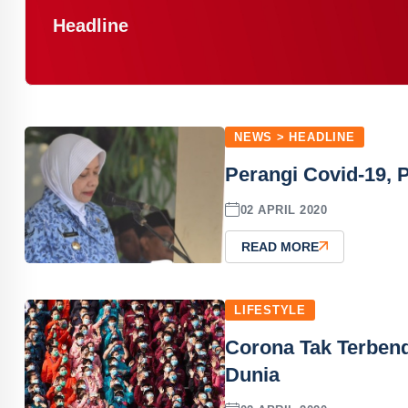
Headline
NEWS > HEADLINE
Perangi Covid-19, 
02 APRIL 2020
READ MORE
LIFESTYLE
Corona Tak Terbend
Dunia