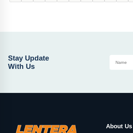
Stay Update
With Us
About Us