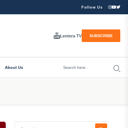
ran Besar Tuhan…
Follow Us
Lentera TV
SUBSCRIBE
About Us