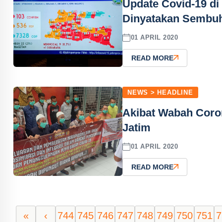
Update Covid-19 di 
Dinyatakan Sembu
01 APRIL 2020
READ MORE
NEWS > HEADLINE
Akibat Wabah Cor
Jatim
01 APRIL 2020
READ MORE
«
‹
744
745
746
747
748
749
750
751
7