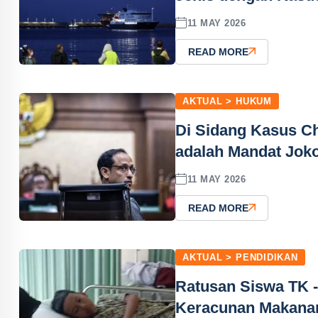
11 MAY 2026
READ MORE
AKTUAL > HUKUM
Di Sidang Kasus Ch
adalah Mandat Jok
11 MAY 2026
READ MORE
AKTUAL > PENDIDIKAN
Ratusan Siswa TK -
Keracunan Makan