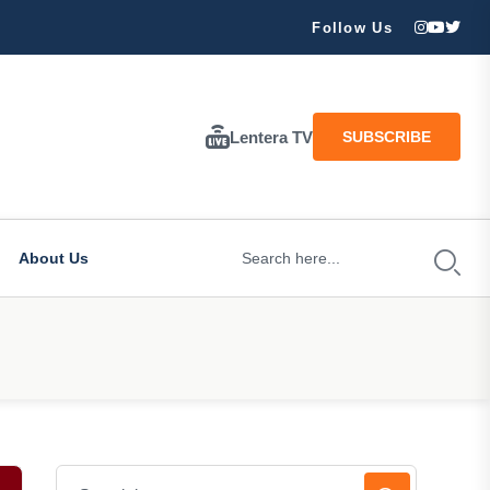
ran Besar Tuhan…
Follow Us
Lentera TV
SUBSCRIBE
About Us