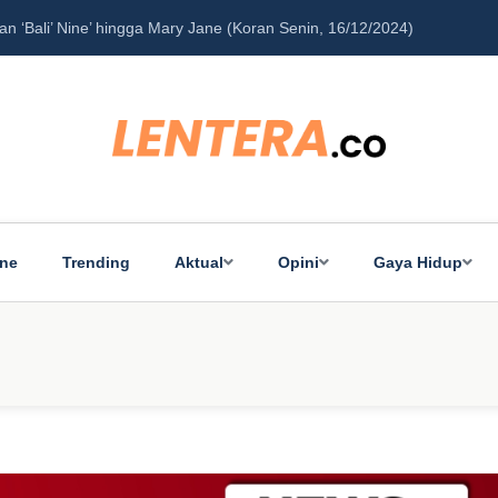
‘Bali’ Nine’ hingga Mary Jane (Koran Senin, 16/12/2024)
Pe
ine
Trending
Aktual
Opini
Gaya Hidup