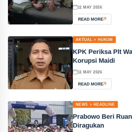
11 MAY 2026
READ MORE
AKTUAL > HUKUM
KPK Periksa Plt Wa
Korupsi Maidi
11 MAY 2026
READ MORE
NEWS > HEADLINE
Prabowo Beri Ruan
Diragukan