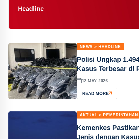
Headline
NEWS > HEADLINE
Polisi Ungkap 1.49
Kasus Terbesar di 
12 MAY 2026
READ MORE
AKTUAL > PEMERINTAHAN
Kemenkes Pastikan
Jenis dengan Kasus