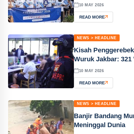
10 MAY 2026
READ MORE
NEWS > HEADLINE
Kisah Penggerebeka
Wuruk Jakbar: 321
10 MAY 2026
READ MORE
NEWS > HEADLINE
Banjir Bandang Mu
Meninggal Dunia