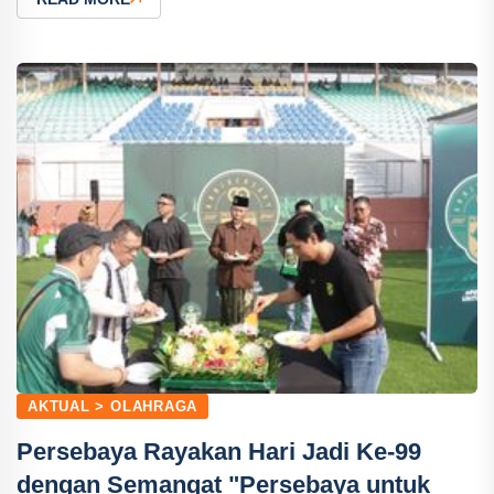
AKTUAL > OLAHRAGA
Persebaya Rayakan Hari Jadi Ke-99
dengan Semangat "Persebaya untuk