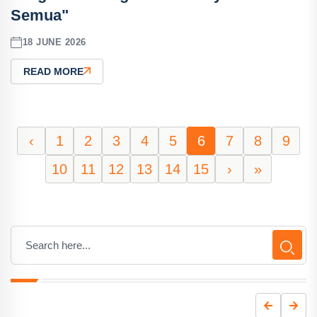
Semua"
18 JUNE 2026
READ MORE
‹
1
2
3
4
5
6
7
8
9
10
11
12
13
14
15
›
»