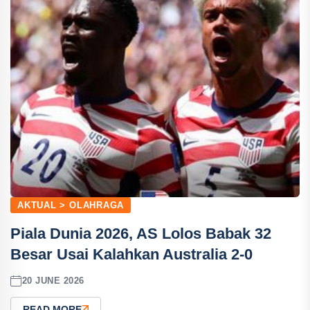
AKTUAL > OLAHRAGA
Piala Dunia 2026, AS Lolos Babak 32
Besar Usai Kalahkan Australia 2-0
20 JUNE 2026
READ MORE