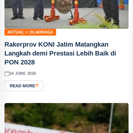
AKTUAL > OLAHRAGA
Rakerprov KONI Jatim Matangkan
Langkah demi Prestasi Lebih Baik di
PON 2028
24 JUNE 2026
READ MORE