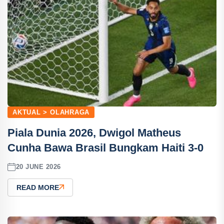
AKTUAL > OLAHRAGA
Piala Dunia 2026, Dwigol Matheus
Cunha Bawa Brasil Bungkam Haiti 3-0
20 JUNE 2026
READ MORE