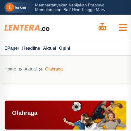
Mempertanyakan Kebijakan Prabowo
erah?
P
Terkini
Memulangkan ‘Bali’ Nine’ hingga Mary...
EPaper
Headline
Aktual
Opini
Home
Aktual
Olahraga
Olahraga