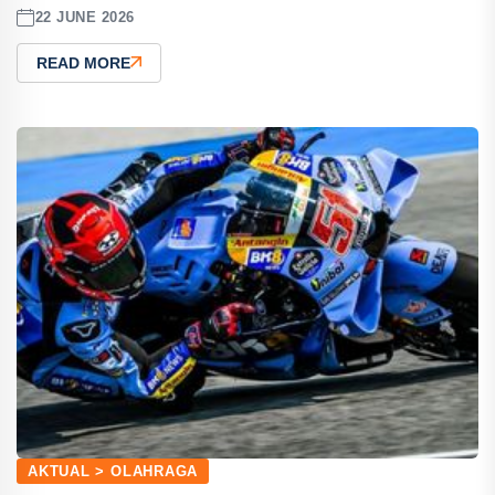
22 JUNE 2026
READ MORE
AKTUAL > OLAHRAGA