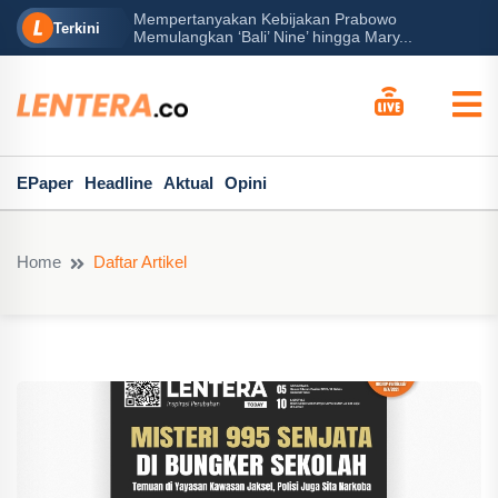
Mempertanyakan Kebijakan Prabowo
erah?
P
Terkini
Memulangkan ‘Bali’ Nine’ hingga Mary...
EPaper
Headline
Aktual
Opini
Home
Daftar Artikel