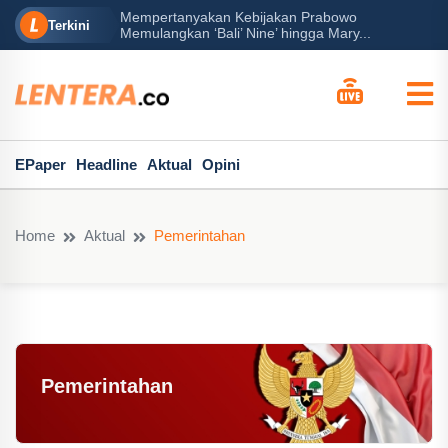
rabowo
Ba
Peran Besar Tuhan…
Terkini
ga Mary...
Po
EPaper
Headline
Aktual
Opini
Home
Aktual
Pemerintahan
Pemerintahan