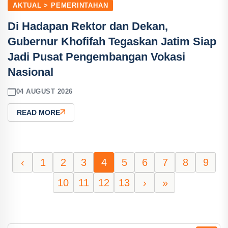
AKTUAL > PEMERINTAHAN
Di Hadapan Rektor dan Dekan,
Gubernur Khofifah Tegaskan Jatim Siap
Jadi Pusat Pengembangan Vokasi
Nasional
04 AUGUST 2026
READ MORE
‹
1
2
3
4
5
6
7
8
9
10
11
12
13
›
»