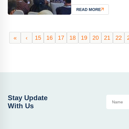
READ MORE
«
‹
15
16
17
18
19
20
21
22
Stay Update
With Us