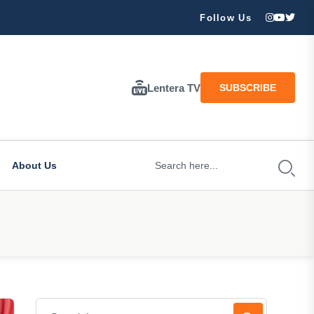
ran Besar Tuhan…
Follow Us
Lentera TV
SUBSCRIBE
About Us