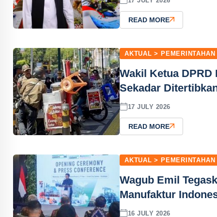
17 JULY 2026
READ MORE
AKTUAL > PEMERINTAHAN
Wakil Ketua DPRD 
Sekadar Ditertibka
17 JULY 2026
READ MORE
AKTUAL > PEMERINTAHAN
Wagub Emil Tegask
Manufaktur Indones
16 JULY 2026