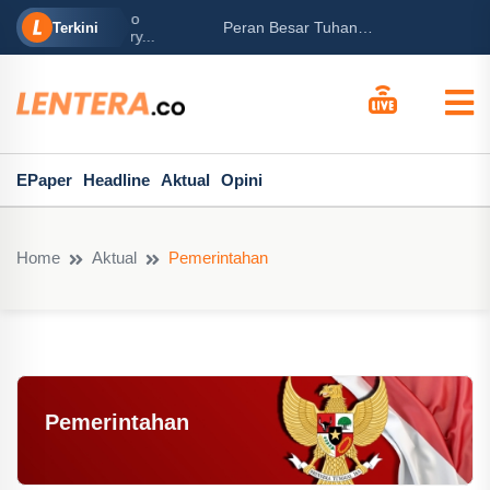
rabowo
Ba
Peran Besar Tuhan…
Terkini
ga Mary...
Po
EPaper
Headline
Aktual
Opini
Home
Aktual
Pemerintahan
Pemerintahan