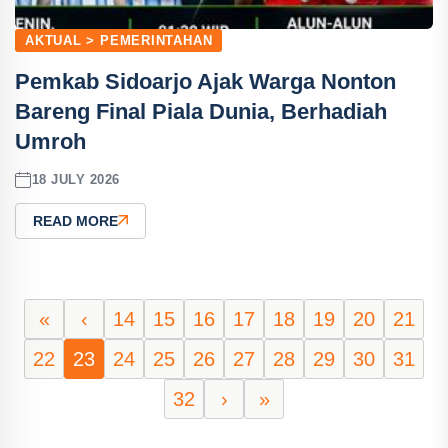
AKTUAL > PEMERINTAHAN
Pemkab Sidoarjo Ajak Warga Nonton
Bareng Final Piala Dunia, Berhadiah
Umroh
18 JULY 2026
READ MORE
«
‹
14
15
16
17
18
19
20
21
22
23
24
25
26
27
28
29
30
31
32
›
»