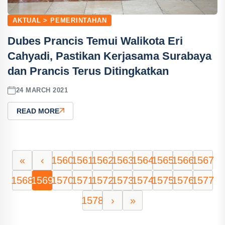
AKTUAL > PEMERINTAHAN
Dubes Prancis Temui Walikota Eri
Cahyadi, Pastikan Kerjasama Surabaya
dan Prancis Terus Ditingkatkan
24 MARCH 2021
READ MORE
«
‹
1560
1561
1562
1563
1564
1565
1566
1567
1568
1569
1570
1571
1572
1573
1574
1575
1576
1577
1578
›
»