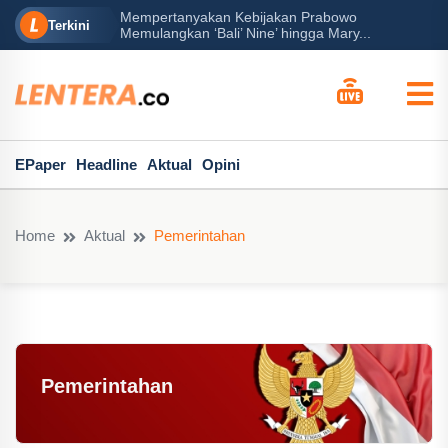
rabowo
Ba
Peran Besar Tuhan…
Terkini
ga Mary...
Po
EPaper
Headline
Aktual
Opini
Home
Aktual
Pemerintahan
Pemerintahan