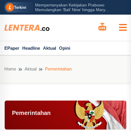
Mempertanyakan Kebijakan Prabowo
erah?
P
Terkini
Memulangkan ‘Bali’ Nine’ hingga Mary...
EPaper
Headline
Aktual
Opini
Home
Aktual
Pemerintahan
Pemerintahan