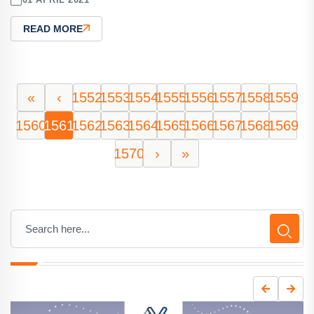
READ MORE
«
‹
1552
1553
1554
1555
1556
1557
1558
1559
1560
1561
1562
1563
1564
1565
1566
1567
1568
1569
1570
›
»