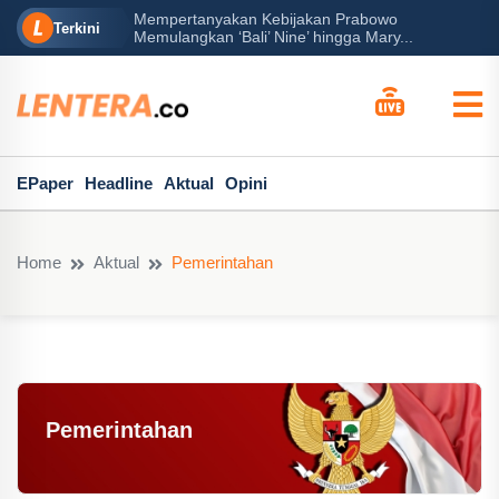
Mempertanyakan Kebijakan Prabowo
Peran B
Terkini
Memulangkan ‘Bali’ Nine’ hingga Mary...
EPaper
Headline
Aktual
Opini
Home
Aktual
Pemerintahan
Pemerintahan