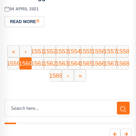
04 APRIL 2021
READ MORE
«
‹
1551
1552
1553
1554
1555
1556
1557
1558
1559
1560
1561
1562
1563
1564
1565
1566
1567
1568
1569
›
»