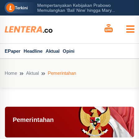
Mempertanyakan Kebijakan Prabowo
erah?
P
Terkini
Memulangkan ‘Bali’ Nine’ hingga Mary...
EPaper
Headline
Aktual
Opini
Home
Aktual
Pemerintahan
Pemerintahan