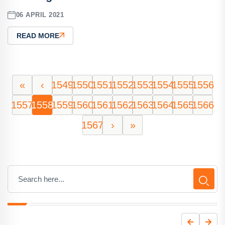
06 APRIL 2021
READ MORE
«
‹
1549
1550
1551
1552
1553
1554
1555
1556
1557
1558
1559
1560
1561
1562
1563
1564
1565
1566
1567
›
»