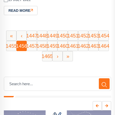
READ MORE
«
‹
1447
1448
1449
1450
1451
1452
1453
1454
1455
1456
1457
1458
1459
1460
1461
1462
1463
1464
1465
›
»