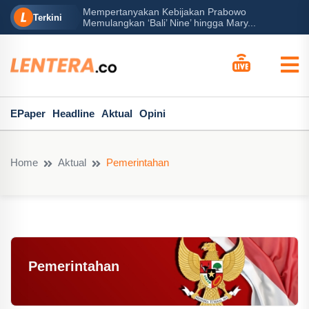
Mempertanyakan Kebijakan Prabowo
erah?
P
Terkini
Memulangkan ‘Bali’ Nine’ hingga Mary...
EPaper
Headline
Aktual
Opini
Home
Aktual
Pemerintahan
Pemerintahan