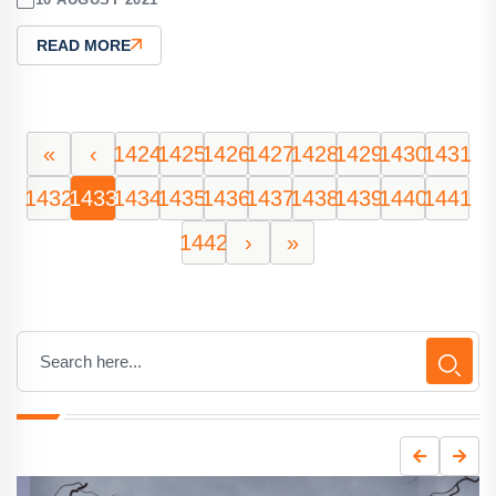
READ MORE
«
‹
1424
1425
1426
1427
1428
1429
1430
1431
1432
1433
1434
1435
1436
1437
1438
1439
1440
1441
1442
›
»