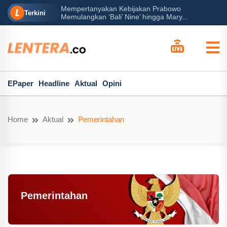
bijakan Prabowo
Peran Besar Tuhan…
Terkini
ine’ hingga Mary...
EPaper
Headline
Aktual
Opini
Home
Aktual
Pemerintahan
Pemerintahan