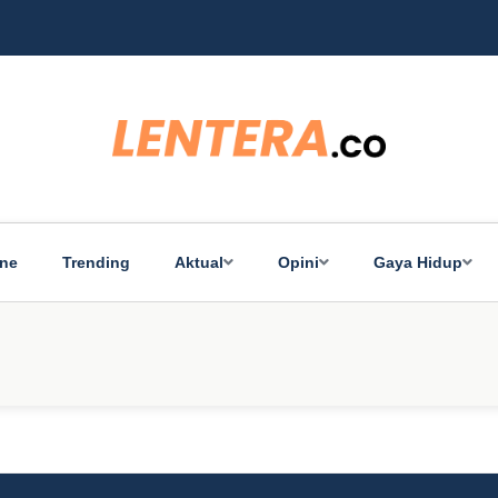
Ba
ine
Trending
Aktual
Opini
Gaya Hidup