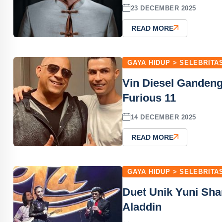
23 DECEMBER 2025
READ MORE
GAYA HIDUP > SELEBRITA
Vin Diesel Gandeng
Furious 11
14 DECEMBER 2025
READ MORE
GAYA HIDUP > SELEBRITA
Duet Unik Yuni Sh
Aladdin