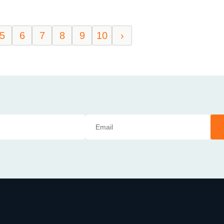
5
6
7
8
9
10
›