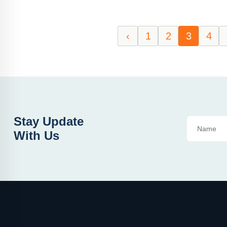
‹
1
2
3
4
Stay Update
With Us