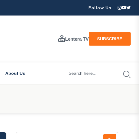
njir dan Longsor Landa Wilayah Trenggalek: Pohon Roboh, Sungai Me
Follow Us
Lentera TV
SUBSCRIBE
About Us