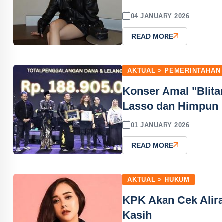
04 JANUARY 2026
READ MORE
AKTUAL > PEMERINTAHAN
Konser Amal "Blita
Lasso dan Himpun 
01 JANUARY 2026
READ MORE
AKTUAL > HUKUM
KPK Akan Cek Alir
Kasih