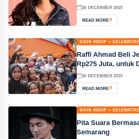
26 DECEMBER 2025
READ MORE
GAYA HIDUP > SELEBRITA
Raffi Ahmad Beli J
Rp275 Juta, untuk
26 DECEMBER 2025
READ MORE
GAYA HIDUP > SELEBRITA
Pita Suara Bermasal
Semarang