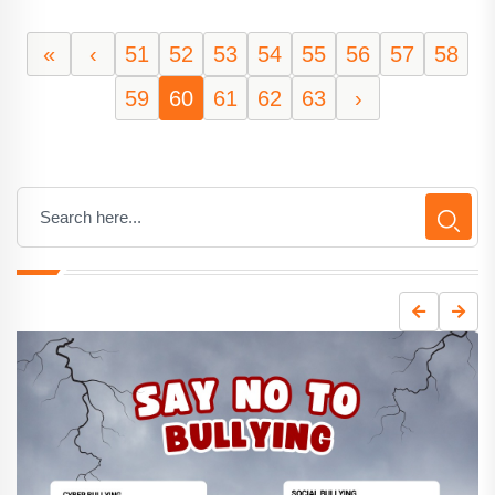
«
‹
51
52
53
54
55
56
57
58
59
60
61
62
63
›