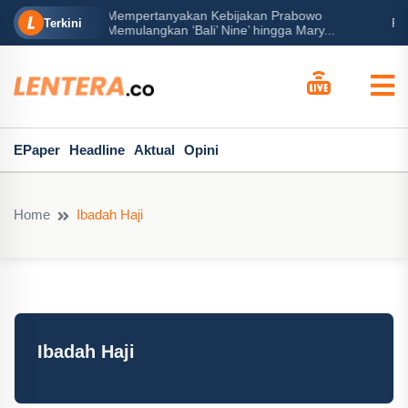
rabowo
Ba
Peran Besar Tuhan…
Terkini
ga Mary...
Po
EPaper
Headline
Aktual
Opini
Home
Ibadah Haji
Ibadah Haji