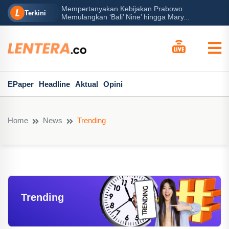
Prabowo
B
Peran Besar Tuhan…
Terkini
gga Mary...
P
EPaper
Headline
Aktual
Opini
Home
News
Trending
Trending