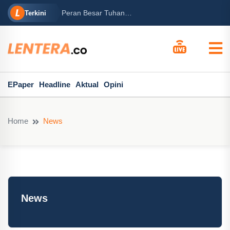
rabowo
Ba
Peran Besar Tuhan…
Terkini
ga Mary...
Po
EPaper
Headline
Aktual
Opini
Home
News
News