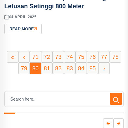
Letusan Setinggi 800 Meter
04 APRIL 2025
READ MORE
«
‹
71
72
73
74
75
76
77
78
79
80
81
82
83
84
85
›