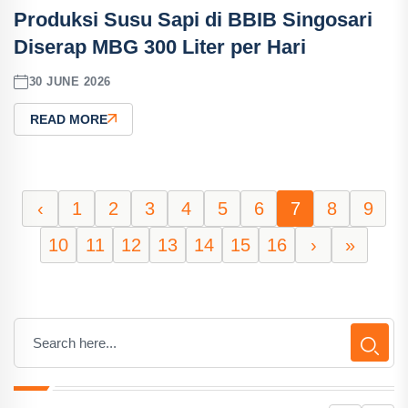
Produksi Susu Sapi di BBIB Singosari
Diserap MBG 300 Liter per Hari
30 JUNE 2026
READ MORE
‹
1
2
3
4
5
6
7
8
9
10
11
12
13
14
15
16
›
»