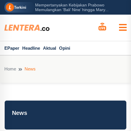
rabowo
Ba
Peran Besar Tuhan…
Terkini
ga Mary...
Po
EPaper
Headline
Aktual
Opini
Home
News
News