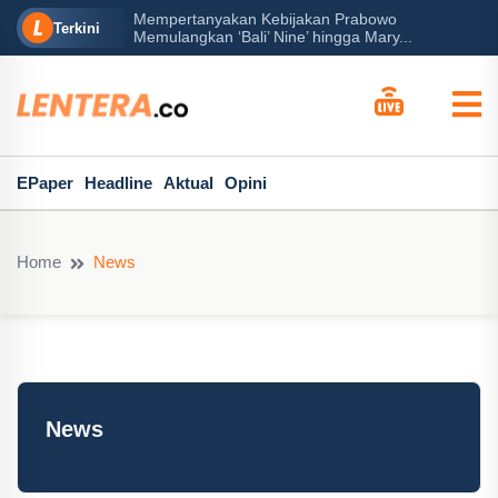
rabowo
Ba
Peran Besar Tuhan…
Terkini
ga Mary...
Po
EPaper
Headline
Aktual
Opini
Home
News
News