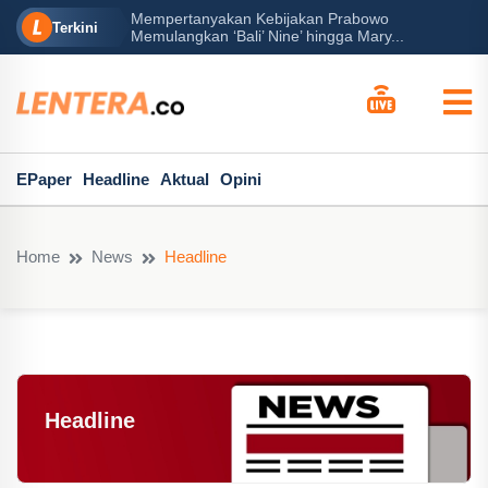
rabowo
Ba
Peran Besar Tuhan…
Terkini
ga Mary...
Po
EPaper
Headline
Aktual
Opini
Home
News
Headline
Headline