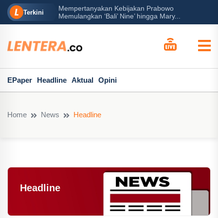
rabowo
Ba
Peran Besar Tuhan…
Terkini
ga Mary...
Po
EPaper
Headline
Aktual
Opini
Home
News
Headline
Headline