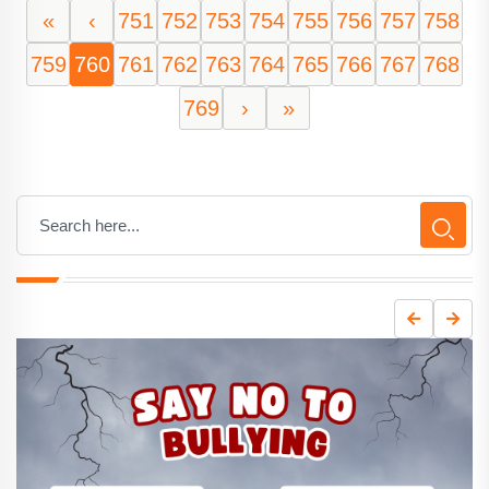
«
‹
751
752
753
754
755
756
757
758
759
760
761
762
763
764
765
766
767
768
769
›
»